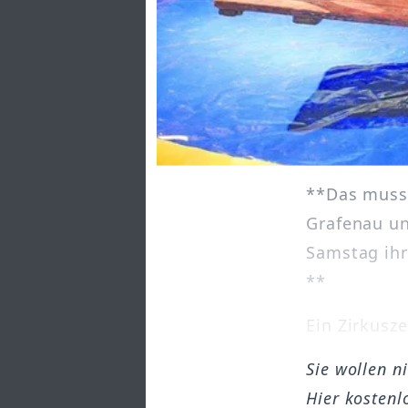
**Das muss 
Grafenau u
Samstag ihr
**
Ein Zirkuszel
Sie wollen n
Hier kostenl