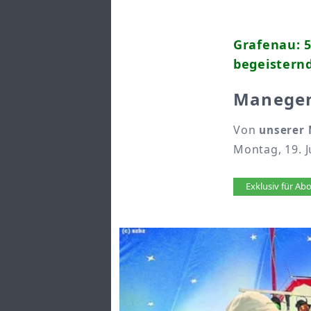
Grafenau: 
begeistern
Manegen
Von
unserer 
Montag, 19. J
Artikel 
Exklusiv für A