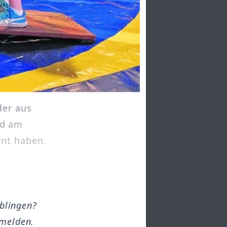
der aus
nd am
rnt haben.
öblingen?
melden.