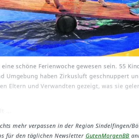
eine schöne Ferienwoche gewesen sein. 55 Kin
nd Umgebung haben Zirkusluft geschnuppert u
en Eltern und Verwandten gezeigt, was sie gele
t ...
ichts mehr verpassen in der Region Sindelfingen/B
os für den täglichen Newsletter
GutenMorgenBB
an