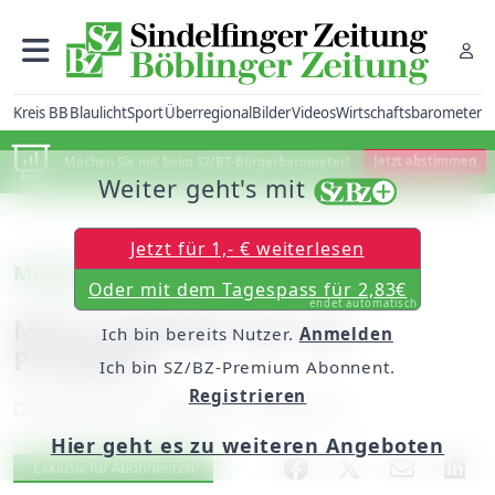
Kreis BB
Blaulicht
Sport
Überregional
Bilder
Videos
Wirtschaftsbarometer
Machen Sie mit beim SZ/BZ-Bürgerbarometer!
Jetzt abstimmen
Weiter geht's mit
Jetzt für 1,- € weiterlesen
Magstadt
Oder mit dem Tagespass für 2,83€
endet automatisch
Mann entblößt sich auf
Ich bin bereits Nutzer.
Anmelden
Parkplatz
Ich bin SZ/BZ-Premium Abonnent.
Registrieren
Donnerstag, 02. Mai 2019, 06:00 Uhr
Hier geht es zu weiteren Angeboten
Artikel vorlesen
Exklusiv für Abonnenten