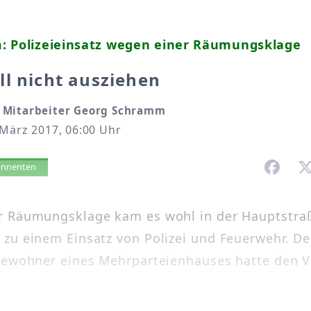
: Polizeieinsatz wegen einer Räumungsklage
l nicht ausziehen
 Mitarbeiter Georg Schramm
 März 2017, 06:00 Uhr
vorlesen
bonnenten
 Räumungsklage kam es wohl in der Hauptstraß
zu einem Einsatz von Polizei und Feuerwehr. De
Bewohner eines Mehrparteienhauses hatte den V