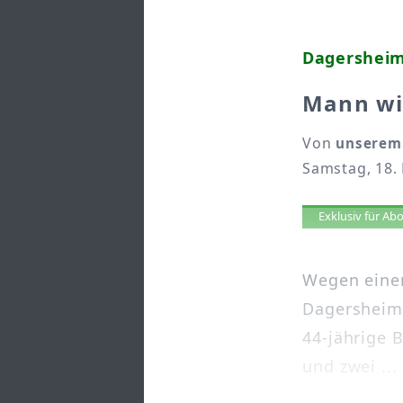
Dagersheim
Mann wil
Von
unserem
Samstag, 18.
Artikel 
Exklusiv für A
Wegen einer
Dagersheim 
44-jährige 
und zwei ...