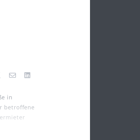
e in
r betroffene
ermieter