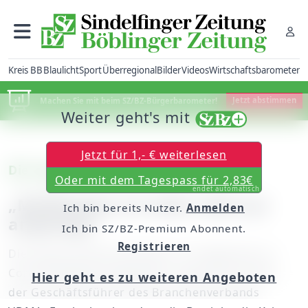
Kreis BB
Blaulicht
Sport
Überregional
Bilder
Videos
Wirtschaftsbarometer
Machen Sie mit beim SZ/BZ-Bürgerbarometer!
Jetzt abstimmen
Weiter geht's mit
Jetzt für 1,- € weiterlesen
Die Lage im Südwest-Maschinenbau
Oder mit dem Tagespass für 2,83€
endet automatisch
„Maßhalten ist mehr denn je
Ich bin bereits Nutzer.
Anmelden
angesagt“
Ich bin SZ/BZ-Premium Abonnent.
Registrieren
Die Lage des Maschinenbaus im Südwesten ist
Corona-bedingt angespannt, sagt Dietrich Birk,
Hier geht es zu weiteren Angeboten
der Geschäftsführer des Branchenverbands