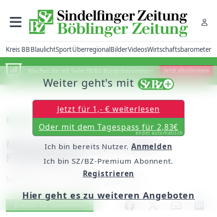
Kreis BB
Blaulicht
Sport
Überregional
Bilder
Videos
Wirtschaftsbarometer
Machen Sie mit beim SZ/BZ-Bürgerbarometer!
Jetzt abstimmen
Weiter geht's mit
Jetzt für 1,- € weiterlesen
Kulturszene (I)
Oder mit dem Tagespass für 2,83€
endet automatisch
Mechthild Gassner beim
Ich bin bereits Nutzer.
Anmelden
Filmfestival
Ich bin SZ/BZ-Premium Abonnent.
Registrieren
Mittwoch, 27. Juni 2007, 00:00 Uhr
Hier geht es zu weiteren Angeboten
Artikel vorlesen
Exklusiv für Abonnenten