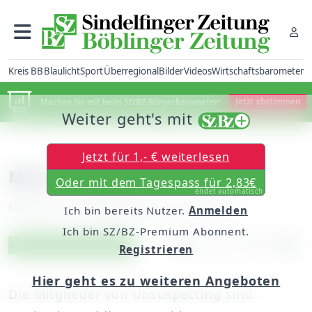
Kreis BB
Blaulicht
Sport
Überregional
Bilder
Videos
Wirtschaftsbarometer
Machen Sie mit beim SZ/BZ-Bürgerbarometer!
Jetzt abstimmen
Weiter geht's mit
Jetzt für 1,- € weiterlesen
Mehr zur Band
Oder mit dem Tagespass für 2,83€
endet automatisch
Mittwoch, 02. November 2011, 00:00 Uhr
Ich bin bereits Nutzer.
Anmelden
Ich bin SZ/BZ-Premium Abonnent.
Artikel vorlesen
Exklusiv für Abonnenten
Registrieren
Hier geht es zu weiteren Angeboten
Die Mitglieder von Unsuspecting sind