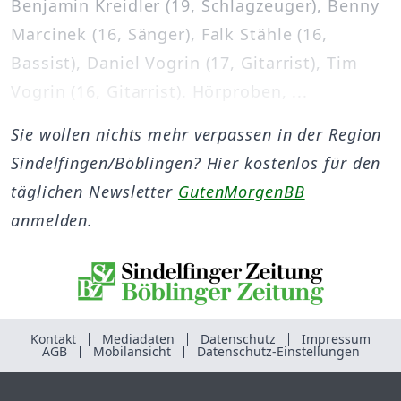
Benjamin Kreidler (19, Schlagzeuger), Benny
Marcinek (16, Sänger), Falk Stähle (16,
Bassist), Daniel Vogrin (17, Gitarrist), Tim
Vogrin (16, Gitarrist). Hörproben, ...
Sie wollen nichts mehr verpassen in der Region
Sindelfingen/Böblingen? Hier kostenlos für den
täglichen Newsletter
GutenMorgenBB
anmelden.
Kontakt
Mediadaten
Datenschutz
Impressum
AGB
Mobilansicht
Datenschutz-Einstellungen