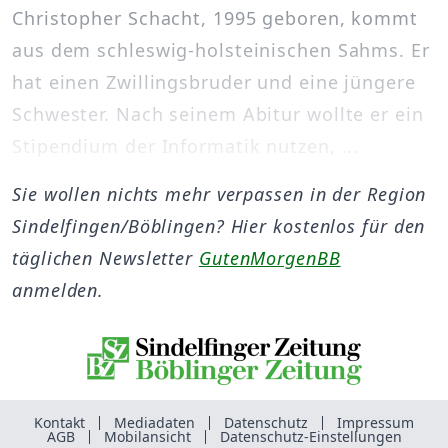
Christopher Schacht, 1995 geboren, kommt
aus dem schleswig-holsteinischen Sahms. Er
hat einen Zwillingsbruder und eine jüngere
Schwester. Nach seinem Abitur wollte er ein
Stipendium der Informatik nutzen, ...
Sie wollen nichts mehr verpassen in der Region
Sindelfingen/Böblingen? Hier kostenlos für den
täglichen Newsletter
GutenMorgenBB
anmelden.
Kontakt
Mediadaten
Datenschutz
Impressum
AGB
Mobilansicht
Datenschutz-Einstellungen