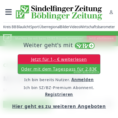
Kreis BB
Blaulicht
Sport
Überregional
Bilder
Videos
Wirtschaftsbarometer
Machen Sie mit beim SZ/BZ-Bürgerbarometer!
Jetzt abstimmen
Weiter geht's mit
Jetzt für 1,- € weiterlesen
Christopher Schacht
Oder mit dem Tagespass für 2,83€
endet automatisch
Mit 50 Euro um die Welt
Ich bin bereits Nutzer.
Anmelden
Ich bin SZ/BZ-Premium Abonnent.
Montag, 03. Dezember 2018, 06:00 Uhr
Registrieren
Artikel vorlesen
Exklusiv für Abonnenten
Hier geht es zu weiteren Angeboten