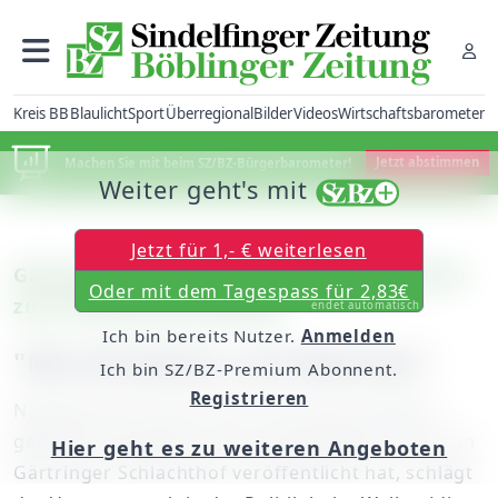
Kreis BB
Blaulicht
Sport
Überregional
Bilder
Videos
Wirtschaftsbarometer
Machen Sie mit beim SZ/BZ-Bürgerbarometer!
Jetzt abstimmen
Weiter geht's mit
Jetzt für 1,- € weiterlesen
Gärtringen: Bürgermeister Thomas Riesch
Oder mit dem Tagespass für 2,83€
zum Schlachthof-Skandal
endet automatisch
Ich bin bereits Nutzer.
Anmelden
"Mit Entsetzen und Abscheu"
Ich bin SZ/BZ-Premium Abonnent.
Registrieren
Nachdem der Verein Soko Tierschutz heimlich
gefilmte Aufnahmen von misshandelten Tieren im
Hier geht es zu weiteren Angeboten
Gärtringer Schlachthof veröffentlicht hat, schlägt