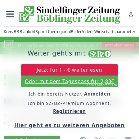
Kreis BB
Blaulicht
Sport
Überregional
Bilder
Videos
Wirtschaftsbarometer
Machen Sie mit beim SZ/BZ-Bürgerbarometer!
Jetzt abstimmen
Weiter geht's mit
Jetzt für 1,- € weiterlesen
Stuttgart: Großer Tag für Studenten bei
Oder mit dem Tagespass für 2,83€
"Stars & cars"
endet automatisch
Ich bin bereits Nutzer.
Anmelden
Mit Lewis Hamilton am Start
Ich bin SZ/BZ-Premium Abonnent.
Registrieren
Von
unserem Mitarbeiter Peter Maier
Freitag, 07. November 2008, 00:00 Uhr
Hier geht es zu weiteren Angeboten