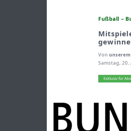
Fußball – B
Mitspiel
gewinn
Von
unserem
Samstag, 20.
Artikel 
Exklusiv für A