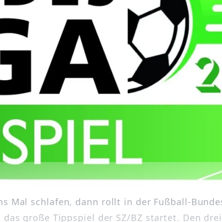
s Mal schlafen, dann rollt in der Fußball-Bunde
 das große Tippspiel der SZ/BZ startet. Den drei