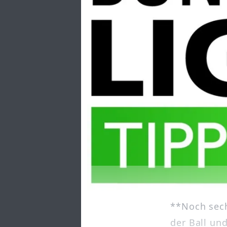
**Noch sech
der Ball und