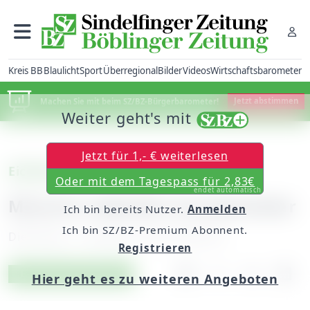
Kreis BB
Blaulicht
Sport
Überregional
Bilder
Videos
Wirtschaftsbarometer
Machen Sie mit beim SZ/BZ-Bürgerbarometer!
Jetzt abstimmen
Weiter geht's mit
Jetzt für 1,- € weiterlesen
Eichholz
Oder mit dem Tagespass für 2,83€
endet automatisch
Mozarts Lebenfür Grundschüler
Ich bin bereits Nutzer.
Anmelden
Ich bin SZ/BZ-Premium Abonnent.
Dienstag, 11. Oktober 2016, 06:00 Uhr
Registrieren
Artikel vorlesen
Exklusiv für Abonnenten
Hier geht es zu weiteren Angeboten