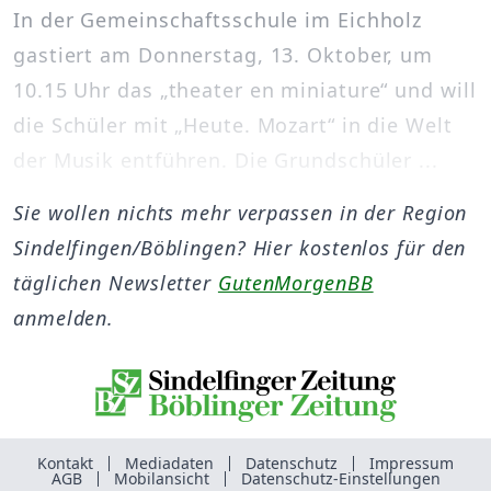
In der Gemeinschaftsschule im Eichholz
gastiert am Donnerstag, 13. Oktober, um
10.15 Uhr das „theater en miniature“ und will
die Schüler mit „Heute. Mozart“ in die Welt
der Musik entführen. Die Grundschüler ...
Sie wollen nichts mehr verpassen in der Region
Sindelfingen/Böblingen? Hier kostenlos für den
täglichen Newsletter
GutenMorgenBB
anmelden.
Kontakt
Mediadaten
Datenschutz
Impressum
AGB
Mobilansicht
Datenschutz-Einstellungen