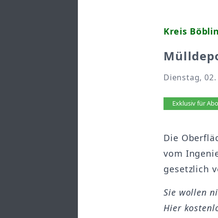
Kreis Böbli
Mülldepo
Dienstag, 02.
Artikel 
Exklusiv für A
Die Oberflä
vom Ingenie
gesetzlich v
Sie wollen n
Hier kostenl