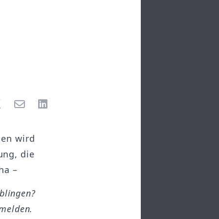
gen wird
ng, die
ha –
öblingen?
melden.