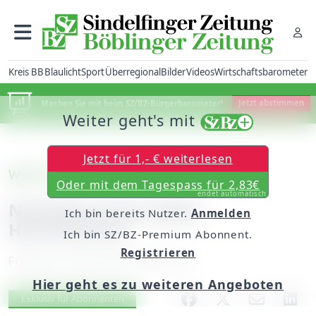
Kreis BB
Blaulicht
Sport
Überregional
Bilder
Videos
Wirtschaftsbarometer
Machen Sie mit beim SZ/BZ-Bürgerbarometer!
Jetzt abstimmen
Weiter geht's mit
Jetzt für 1,- € weiterlesen
Weil der Stadt
Oder mit dem Tagespass für 2,83€
endet automatisch
Nachbetrachtungdes
Ich bin bereits Nutzer.
Anmelden
Hochwassers
Ich bin SZ/BZ-Premium Abonnent.
Registrieren
Freitag, 22. Mai 2009, 00:00 Uhr
Hier geht es zu weiteren Angeboten
Artikel vorlesen
Exklusiv für Abonnenten