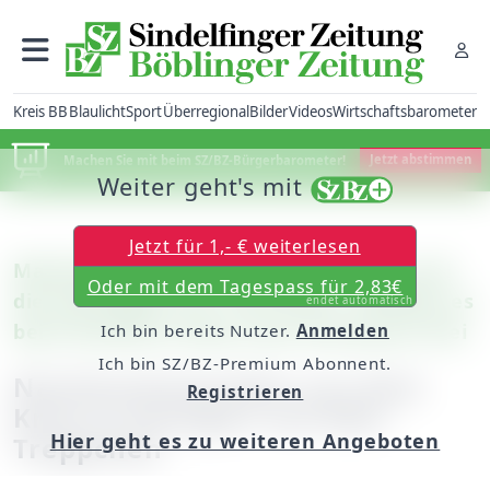
Kreis BB
Blaulicht
Sport
Überregional
Bilder
Videos
Wirtschaftsbarometer
Machen Sie mit beim SZ/BZ-Bürgerbarometer!
Jetzt abstimmen
Weiter geht's mit
Jetzt für 1,- € weiterlesen
Maichingen/Böblingen: Daniel Vogrin und
Oder mit dem Tagespass für 2,83€
die Hip-Hopper von „The Peace“ schaffen es
endet automatisch
beim Rocktest-Finale unter die besten Drei
Ich bin bereits Nutzer.
Anmelden
Ich bin SZ/BZ-Premium Abonnent.
Nachwuchsmusiker aus dem
Registrieren
Kreis in Stuttgart auf dem
Hier geht es zu weiteren Angeboten
Treppchen