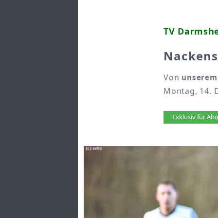
TV Darmshei
Nackens
Von
unserem 
Montag, 14. 
Artikel 
Exklusiv für A