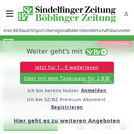
Kreis BB
Blaulicht
Sport
Überregional
Bilder
Videos
Wirtschaftsbarometer
Machen Sie mit beim SZ/BZ-Bürgerbarometer!
Jetzt abstimmen
Weiter geht's mit
Jetzt für 1,- € weiterlesen
Tipp des Tages
Oder mit dem Tagespass für 2,83€
endet automatisch
Nestroy-Komödiean der
Ich bin bereits Nutzer.
Anmelden
Waldorfschule
Ich bin SZ/BZ-Premium Abonnent.
Registrieren
Donnerstag, 29. April 2010, 00:00 Uhr
Hier geht es zu weiteren Angeboten
Artikel vorlesen
Exklusiv für Abonnenten