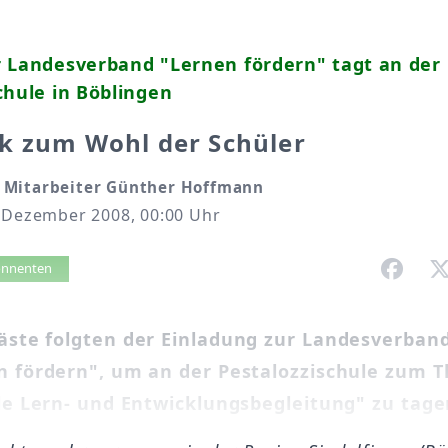
r Landesverband "Lernen fördern" tagt an der
chule in Böblingen
k zum Wohl der Schüler
 Mitarbeiter Günther Hoffmann
. Dezember 2008, 00:00 Uhr
vorlesen
bonnenten
äste folgten der Einladung zur Landesverban
n fördern", um an der Pestalozzischule zum 
le Lern- und Entwicklungsbegleitung" zu tage