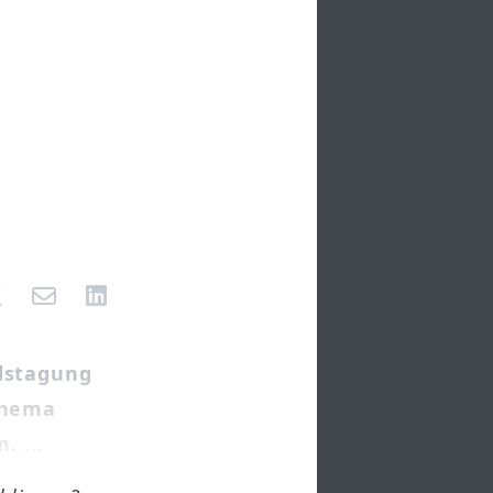
dstagung
Thema
n.
...