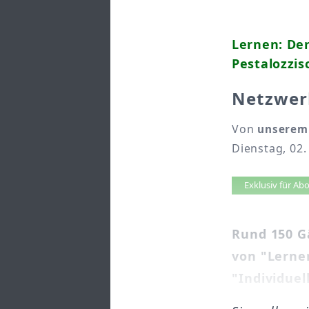
Lernen: De
Pestalozzis
Netzwer
Von
unserem
Dienstag, 02
Artikel 
Exklusiv für A
Rund 150 G
von "Lerne
"Individuel