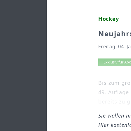
Hockey
Neujahrs
Freitag, 04. 
Artikel 
Exklusiv für A
Bis zum gro
49. Auflage
bereits zu 
Sie wollen n
Hier kostenl