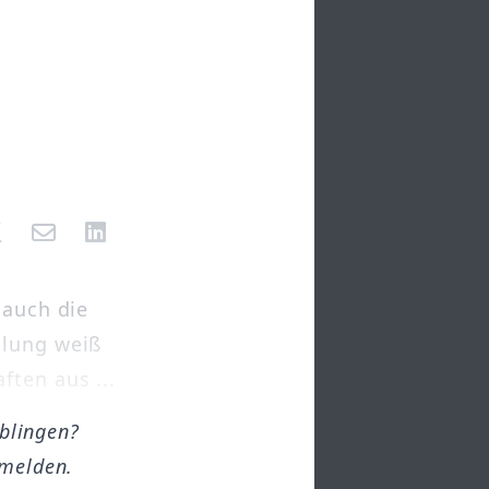
 auch die
ilung weiß
ten aus ...
öblingen?
melden.