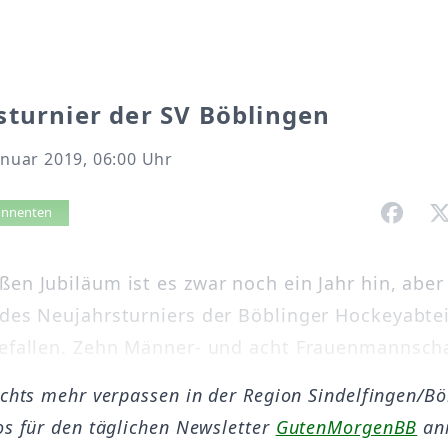
turnier der SV Böblingen
Januar 2019, 06:00 Uhr
vorlesen
bonnenten
ßen Jubiläum ist es zwar noch ein Jahr hin, aber
 des Neujahrsturniers der Böblinger Hockeyabte
gefallen. Zehn Männer- und acht Frauenmannschaf
ichts mehr verpassen in der Region Sindelfingen/B
os für den täglichen Newsletter
GutenMorgenBB
an