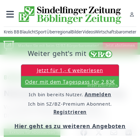
Kreis BB
Blaulicht
Sport
Überregional
Bilder
Videos
Wirtschaftsbarometer
Machen Sie mit beim SZ/BZ-Bürgerbarometer!
Jetzt abstimmen
Weiter geht's mit
Jetzt für 1,- € weiterlesen
Böblingen/Sindelfingen: Flugfeld
Oder mit dem Tagespass für 2,83€
endet automatisch
Nikolaus und Partystimmung
Ich bin bereits Nutzer.
Anmelden
Ich bin SZ/BZ-Premium Abonnent.
Von
unserem Mitarbeiter Peter Maier
Registrieren
Dienstag, 25. November 2008, 00:00 Uhr
Hier geht es zu weiteren Angeboten
Artikel vorlesen
Exklusiv für Abonnenten