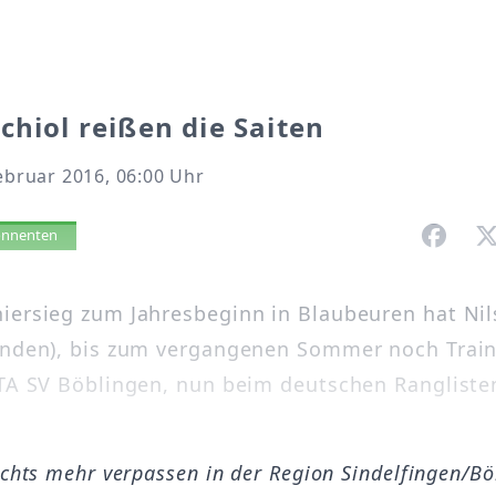
chiol reißen die Saiten
Februar 2016, 06:00 Uhr
vorlesen
bonnenten
iersieg zum Jahresbeginn in Blaubeuren hat Nil
anden), bis zum vergangenen Sommer noch Trai
 TA SV Böblingen, nun beim deutschen Rangliste
ichts mehr verpassen in der Region Sindelfingen/B