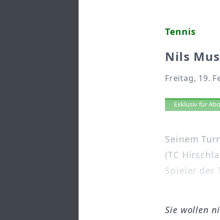
Tennis
Nils Mus
Freitag, 19. 
Artikel 
Exklusiv für A
Seinem Turn
(TC Hirschl
Spieler der
...
Sie wollen n