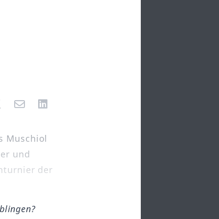
s Muschiol
ner und
nturnier der
öblingen?