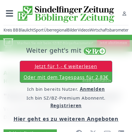
Kreis BB
Blaulicht
Sport
Überregional
Bilder
Videos
Wirtschaftsbarometer
Machen Sie mit beim SZ/BZ-Bürgerbarometer!
Jetzt abstimmen
Weiter geht's mit
Jetzt für 1,- € weiterlesen
Aalen/Böblingen: Baubürgermeisterin
Oder mit dem Tagespass für 2,83€
Heim-Wenzler will wechseln
endet automatisch
Ich bin bereits Nutzer.
Anmelden
"Noch Gestaltungsspielräume"
Ich bin SZ/BZ-Premium Abonnent.
Registrieren
Von
unserem Mitarbeiter Rafael Binkowski
Donnerstag, 06. September 2007, 00:00 Uhr
Hier geht es zu weiteren Angeboten