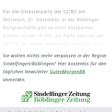
Für die Silvesterparty der SZ/BZ am
Mittwoch, 31. Dezember, in der Böblinger
Kongresshalle gibt es noch Restkarten.
Einlass ist um 19 Uhr, die Party beginnt um
20 Uhr. Für Musik sorgen die „Magics“, für ...
Sie wollen nichts mehr verpassen in der Region
Sindelfingen/Böblingen? Hier kostenlos für den
täglichen Newsletter
GutenMorgenBB
anmelden.