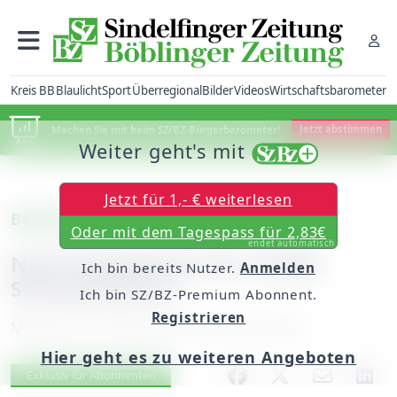
Kreis BB
Blaulicht
Sport
Überregional
Bilder
Videos
Wirtschaftsbarometer
Machen Sie mit beim SZ/BZ-Bürgerbarometer!
Jetzt abstimmen
Weiter geht's mit
Jetzt für 1,- € weiterlesen
Böblingen
Oder mit dem Tagespass für 2,83€
endet automatisch
Noch Restkarten für SZ/BZ-
Ich bin bereits Nutzer.
Anmelden
Silvesterparty
Ich bin SZ/BZ-Premium Abonnent.
Registrieren
Mittwoch, 24. Dezember 2014, 00:00 Uhr
Hier geht es zu weiteren Angeboten
Artikel vorlesen
Exklusiv für Abonnenten