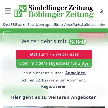
Kreis BB
Blaulicht
Sport
Überregional
Bilder
Videos
Wirtschaftsbarometer
Machen Sie mit beim SZ/BZ-Bürgerbarometer!
Jetzt abstimmen
Weiter geht's mit
Jetzt für 1,- € weiterlesen
Offener Samstag bei Rathaus-
Oder mit dem Tagespass für 2,83€
Ausstellung
endet automatisch
Ich bin bereits Nutzer.
Anmelden
Samstag, 14. April 2018, 06:00 Uhr
Ich bin SZ/BZ-Premium Abonnent.
Registrieren
Artikel vorlesen
Exklusiv für Abonnenten
Hier geht es zu weiteren Angeboten