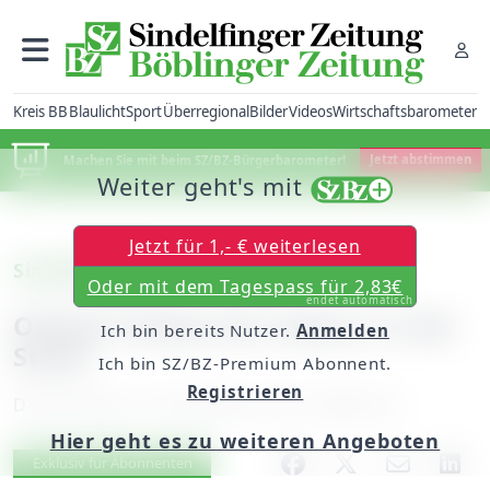
Kreis BB
Blaulicht
Sport
Überregional
Bilder
Videos
Wirtschaftsbarometer
Machen Sie mit beim SZ/BZ-Bürgerbarometer!
Jetzt abstimmen
Weiter geht's mit
Jetzt für 1,- € weiterlesen
Sindelfingen
Oder mit dem Tagespass für 2,83€
endet automatisch
Online-Tickets für Kultur in der
Ich bin bereits Nutzer.
Anmelden
Stadt
Ich bin SZ/BZ-Premium Abonnent.
Registrieren
Donnerstag, 14. Dezember 2017, 06:00 Uhr
Hier geht es zu weiteren Angeboten
Artikel vorlesen
Exklusiv für Abonnenten