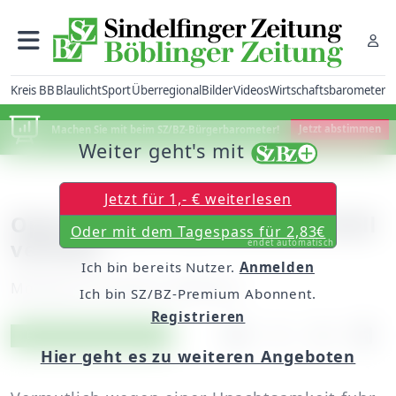
Kreis BB
Blaulicht
Sport
Überregional
Bilder
Videos
Wirtschaftsbarometer
Machen Sie mit beim SZ/BZ-Bürgerbarometer!
Jetzt abstimmen
Weiter geht's mit
Jetzt für 1,- € weiterlesen
Opel-Fahrerin bei Auffahrunfall
Oder mit dem Tagespass für 2,83€
verletzt
endet automatisch
Ich bin bereits Nutzer.
Anmelden
Montag, 25. Juli 2011, 00:00 Uhr
Ich bin SZ/BZ-Premium Abonnent.
Registrieren
Artikel vorlesen
Exklusiv für Abonnenten
Hier geht es zu weiteren Angeboten