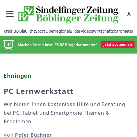
Kreis BB
Blaulicht
Sport
Überregional
Bilder
Videos
Wirtschaftsbarometer
Machen Sie mit beim SZ/BZ-Bürgerbarometer!
Jetzt abstimmen
Ehningen
PC Lernwerkstatt
Wir bieten Ihnen kostenlose Hilfe und Beratung
bei PC, Tablet und Smartphone Themen &
Problemen
Von
Peter Büchner