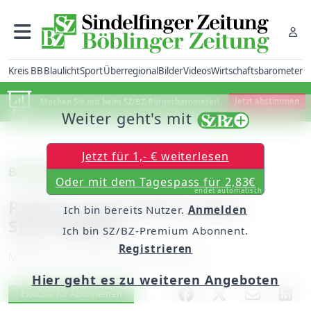
Kreis BB
Blaulicht
Sport
Überregional
Bilder
Videos
Wirtschaftsbarometer
Machen Sie mit beim SZ/BZ-Bürgerbarometer!
Jetzt abstimmen
Weiter geht's mit
Jetzt für 1,- € weiterlesen
Böblingen
Oder mit dem Tagespass für 2,83€
endet automatisch
Polizei sucht Fahrer eines
Ich bin bereits Nutzer.
Anmelden
Sportwagens
Ich bin SZ/BZ-Premium Abonnent.
Registrieren
Mittwoch, 13. Mai 2015, 06:00 Uhr
Hier geht es zu weiteren Angeboten
Artikel vorlesen
Exklusiv für Abonnenten