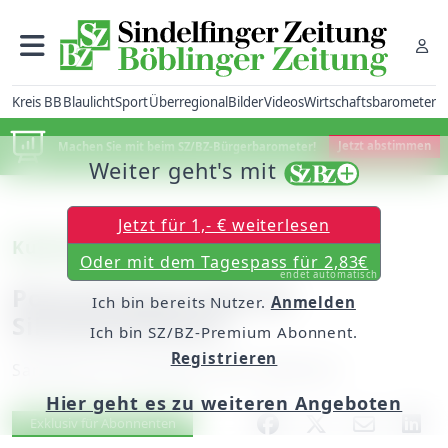
Kreis BB
Blaulicht
Sport
Überregional
Bilder
Videos
Wirtschaftsbarometer
Machen Sie mit beim SZ/BZ-Bürgerbarometer!
Jetzt abstimmen
Weiter geht's mit
Jetzt für 1,- € weiterlesen
Kulturtipp (I)
Oder mit dem Tagespass für 2,83€
endet automatisch
Posaunenquartett im
Ich bin bereits Nutzer.
Anmelden
Silvesterkonzert
Ich bin SZ/BZ-Premium Abonnent.
Registrieren
Samstag, 30. Dezember 2017, 06:00 Uhr
Hier geht es zu weiteren Angeboten
Artikel vorlesen
Exklusiv für Abonnenten