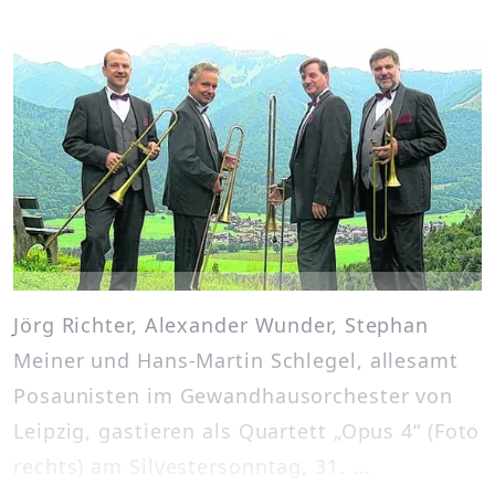
Jörg Richter, Alexander Wunder, Stephan
Meiner und Hans-Martin Schlegel, allesamt
Posaunisten im Gewandhausorchester von
Leipzig, gastieren als Quartett „Opus 4“ (Foto
rechts) am Silvestersonntag, 31. ...