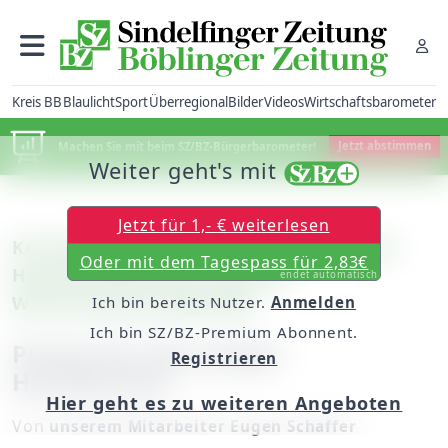
Kreis BB
Blaulicht
Sport
Überregional
Bilder
Videos
Wirtschaftsbarometer
Machen Sie mit beim SZ/BZ-Bürgerbarometer!
Jetzt abstimmen
Weiter geht's mit
Jetzt für 1,- € weiterlesen
Kreis Böblingen: Lossprechungsfeier der
Oder mit dem Tagespass für 2,83€
Handwerkskammer nach der
endet automatisch
Winterprüfung 2008/2009
Ich bin bereits Nutzer.
Anmelden
Ich bin SZ/BZ-Premium Abonnent.
Preise für die jungen
Registrieren
Handwerker
Hier geht es zu weiteren Angeboten
Von
unserem Mitarbeiter Eugen Schaffer