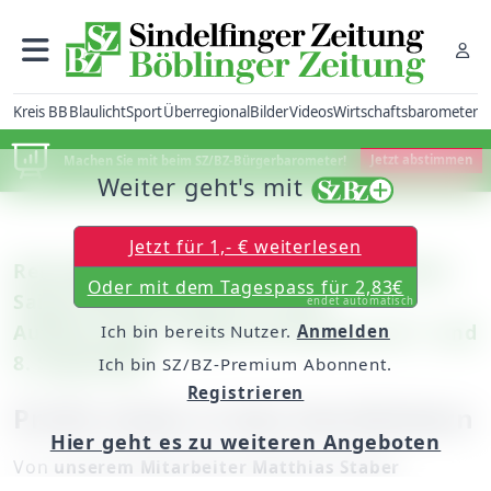
Kreis BB
Blaulicht
Sport
Überregional
Bilder
Videos
Wirtschaftsbarometer
Machen Sie mit beim SZ/BZ-Bürgerbarometer!
Jetzt abstimmen
Weiter geht's mit
Jetzt für 1,- € weiterlesen
Renningen: Naturtheater lockte in dieser
Oder mit dem Tagespass für 2,83€
Saison 8700 Zuschauer zu den
endet automatisch
Aufführungen / Open-Air-Konzert am 7. und
Ich bin bereits Nutzer.
Anmelden
8. September
Ich bin SZ/BZ-Premium Abonnent.
Registrieren
Profis sitzen in den Startlöchern
Hier geht es zu weiteren Angeboten
Von
unserem Mitarbeiter Matthias Staber