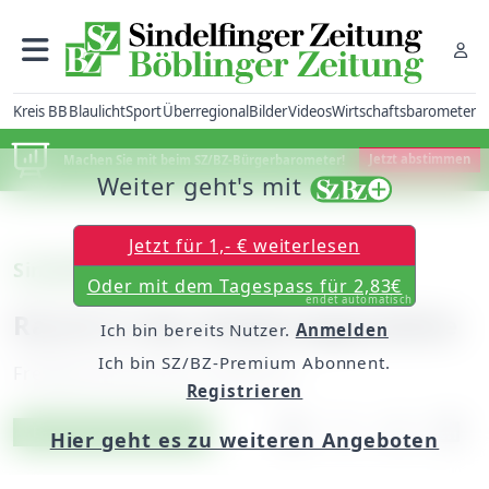
Kreis BB
Blaulicht
Sport
Überregional
Bilder
Videos
Wirtschaftsbarometer
Machen Sie mit beim SZ/BZ-Bürgerbarometer!
Jetzt abstimmen
Weiter geht's mit
Jetzt für 1,- € weiterlesen
Sindelfingen
Oder mit dem Tagespass für 2,83€
endet automatisch
Rauch in der Kindertagesstätte
Ich bin bereits Nutzer.
Anmelden
Ich bin SZ/BZ-Premium Abonnent.
Freitag, 09. Juni 2017, 06:00 Uhr
Registrieren
Artikel vorlesen
Exklusiv für Abonnenten
Hier geht es zu weiteren Angeboten