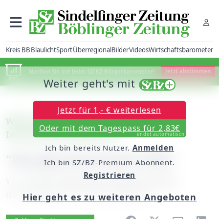
Kreis BB
Blaulicht
Sport
Überregional
Bilder
Videos
Wirtschaftsbarometer
Machen Sie mit beim SZ/BZ-Bürgerbarometer!
Jetzt abstimmen
Weiter geht's mit
Jetzt für 1,- € weiterlesen
Weil der Stadt: Gemeinderat vertagt
Oder mit dem Tagespass für 2,83€
Innenstadt-Wettbewerb
endet automatisch
Ich bin bereits Nutzer.
Anmelden
"Rausgeschmissenes Geld"
Ich bin SZ/BZ-Premium Abonnent.
Registrieren
Von
unserem Mitarbeiter Matthias Staber
Donnerstag, 28. Juni 2007, 00:00 Uhr
Hier geht es zu weiteren Angeboten