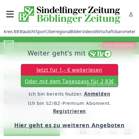
Kreis BB
Blaulicht
Sport
Überregional
Bilder
Videos
Wirtschaftsbarometer
Machen Sie mit beim SZ/BZ-Bürgerbarometer!
Jetzt abstimmen
Weiter geht's mit
Jetzt für 1,- € weiterlesen
Sindelfingen
Oder mit dem Tagespass für 2,83€
endet automatisch
Reiseleiter in Hotellobby
Ich bin bereits Nutzer.
Anmelden
bestohlen
Ich bin SZ/BZ-Premium Abonnent.
Registrieren
Freitag, 05. August 2016, 06:00 Uhr
Hier geht es zu weiteren Angeboten
Artikel vorlesen
Exklusiv für Abonnenten