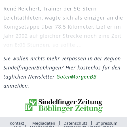
René Reichert, Trainer der SG Stern
Leichtathleten, wagte sich als einziger an die
Königsetappe über 78,5 Kilometer. Lief er im
Jahr 2002 auf gleicher Strecke noch eine Zeit
von 8:06 Stunden, so sollte ...
Sie wollen nichts mehr verpassen in der Region
Sindelfingen/Böblingen? Hier kostenlos für den
täglichen Newsletter
GutenMorgenBB
anmelden.
Kontakt
Mediadaten
Datenschutz
Impressum