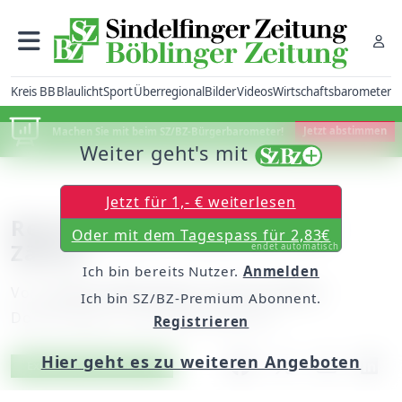
Kreis BB
Blaulicht
Sport
Überregional
Bilder
Videos
Wirtschaftsbarometer
Machen Sie mit beim SZ/BZ-Bürgerbarometer!
Jetzt abstimmen
Weiter geht's mit
Jetzt für 1,- € weiterlesen
René Reichert beißt auf die
Oder mit dem Tagespass für 2,83€
Zähne
endet automatisch
Ich bin bereits Nutzer.
Anmelden
Von
unserem Mitarbeiter Christian Böhm
Ich bin SZ/BZ-Premium Abonnent.
Donnerstag, 31. Juli 2008, 00:00 Uhr
Registrieren
Hier geht es zu weiteren Angeboten
Artikel vorlesen
Exklusiv für Abonnenten