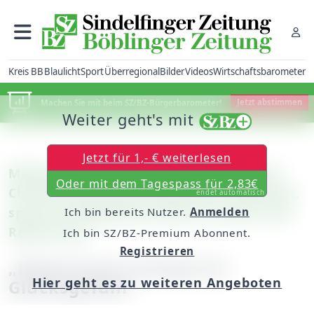
Kreis BB
Blaulicht
Sport
Überregional
Bilder
Videos
Wirtschaftsbarometer
Machen Sie mit beim SZ/BZ-Bürgerbarometer!
Jetzt abstimmen
Weiter geht's mit
Jetzt für 1,- € weiterlesen
Maichingen: Prof. Dr. Wolfgang M. Heckl,
Oder mit dem Tagespass für 2,83€
Chef des Deutschen Museums in München,
endet automatisch
sprach im Bürgerhaus über die Kultur des
Ich bin bereits Nutzer.
Anmelden
Reparierens
Ich bin SZ/BZ-Premium Abonnent.
Registrieren
„Reparieren erzeugt ein
Hier geht es zu weiteren Angeboten
Glücksgefühl“