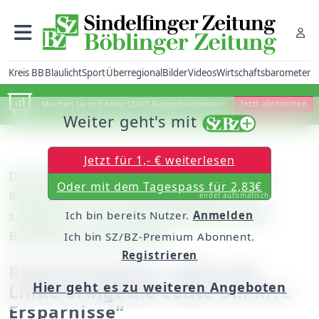
Kreis BB
Blaulicht
Sport
Überregional
Bilder
Videos
Wirtschaftsbarometer
Machen Sie mit beim SZ/BZ-Bürgerbarometer!
Jetzt abstimmen
Weiter geht's mit
Jetzt für 1,- € weiterlesen
Die Kandidaten für den Bundestag (5):
Oder mit dem Tagespass für 2,83€
Richard Pitterle will kräftig Stimmen
endet automatisch
sammeln – auch ohne Aussicht, in den
Ich bin bereits Nutzer.
Anmelden
Bundestag einzuziehen.
Ich bin SZ/BZ-Premium Abonnent.
Registrieren
Richard Pitterle: „Nicht die
Hier geht es zu weiteren Angeboten
Linke bringt die Leute um ihre
Ersparnisse“