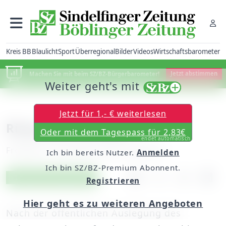
Kreis BB
Blaulicht
Sport
Überregional
Bilder
Videos
Wirtschaftsbarometer
Machen Sie mit beim SZ/BZ-Bürgerbarometer!
Jetzt abstimmen
Weiter geht's mit
Jetzt für 1,- € weiterlesen
Ring statt Hammer
Oder mit dem Tagespass für 2,83€
endet automatisch
Freitag, 07. Dezember 2007, 00:00 Uhr
Ich bin bereits Nutzer.
Anmelden
Ich bin SZ/BZ-Premium Abonnent.
Artikel vorlesen
Exklusiv für Abonnenten
Registrieren
Hier geht es zu weiteren Angeboten
Nach der öffentlichen Auslegung des