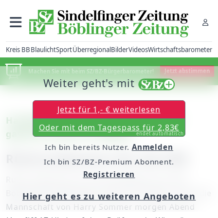
Kreis BB
Blaulicht
Sport
Überregional
Bilder
Videos
Wirtschaftsbarometer
Machen Sie mit beim SZ/BZ-Bürgerbarometer!
Jetzt abstimmen
Weiter geht's mit
Jetzt für 1,- € weiterlesen
Handball – Württemberg-Liga: „BöSis“
Oder mit dem Tagespass für 2,83€
gastieren beim SV Fellbach
endet automatisch
Ich bin bereits Nutzer.
Anmelden
Rückrundenstart für die HSG
Ich bin SZ/BZ-Premium Abonnent.
Registrieren
Rückrundenstart für die Handballer der HSG
Böblingen/Sindelfingen: Beim SV Fellbach steht die
Hier geht es zu weiteren Angeboten
Mannschaft von Harry Sommer morgen Abend