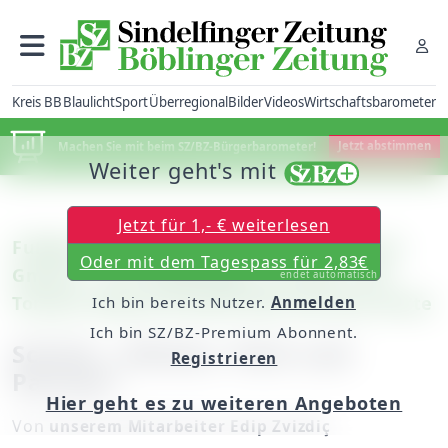
Kreis BB
Blaulicht
Sport
Überregional
Bilder
Videos
Wirtschaftsbarometer
Machen Sie mit beim SZ/BZ-Bürgerbarometer!
Jetzt abstimmen
Weiter geht's mit
Jetzt für 1,- € weiterlesen
Fußball – Verbandsliga: 1. FC Normannia
Oder mit dem Tagespass für 2,83€
Gmünd – VfL Sindelfingen 3:0 (2:0) / VfL-
endet automatisch
Torwart Eduard Schnell sieht die Rote Karte
Ich bin bereits Nutzer.
Anmelden
Ich bin SZ/BZ-Premium Abonnent.
Schütt: „Pleiten, Pech und
Registrieren
Pannen“
Hier geht es zu weiteren Angeboten
Von
unserem Mitarbeiter Edip Zvizdiç