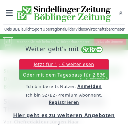
Kreis BB
Blaulicht
Sport
Überregional
Bilder
Videos
Wirtschaftsbarometer
Machen Sie mit beim SZ/BZ-Bürgerbarometer!
Jetzt abstimmen
Weiter geht's mit
Jetzt für 1,- € weiterlesen
Sindelfingen: Marktplatz-Gespräch mit OB
Oder mit dem Tagespass für 2,83€
Dr. Bernd Vöhringer und den
endet automatisch
Bürgermeistern
Ich bin bereits Nutzer.
Anmelden
Ich bin SZ/BZ-Premium Abonnent.
Schul-Schließung bleibt ein
Registrieren
Thema
Hier geht es zu weiteren Angeboten
Von
Chefredakteur Jürgen Haar