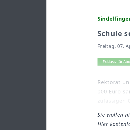
Sindelfinge
Schule s
Freitag, 07. A
Artikel 
Exklusiv für A
Rektorat un
000 Euro sa
zulässigen 
Sie wollen n
Hier kostenl