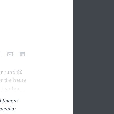
ür rund 80
r die heute
 sollen ...
öblingen?
melden.