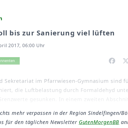
n
oll bis zur Sanierung viel lüften
pril 2017, 06:00 Uhr
vorlesen
bonnenten
d Sekretariat im Pfarrwiesen-Gymnasium sind f
niert, die Luftbelastung durch Formaldehyd unte
Grenzwerte gesunken. In einem zweiten Abschnitt
ichts mehr verpassen in der Region Sindelfingen/B
os für den täglichen Newsletter
GutenMorgenBB
an