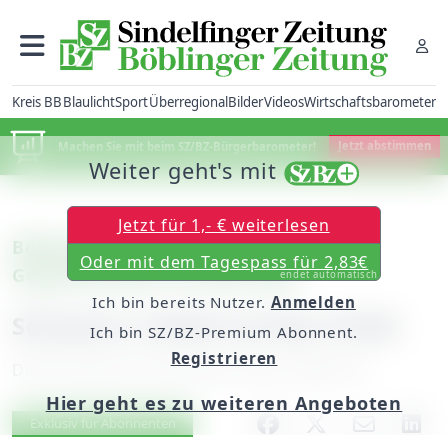
Kreis BB
Blaulicht
Sport
Überregional
Bilder
Videos
Wirtschaftsbarometer
Machen Sie mit beim SZ/BZ-Bürgerbarometer!
Jetzt abstimmen
Weiter geht's mit
Jetzt für 1,- € weiterlesen
Böblingen: Audi kollidiert auf
Oder mit dem Tagespass für 2,83€
Gegenfahrbahn mit Mercedes
endet automatisch
Ich bin bereits Nutzer.
Anmelden
Schwerer Unfall auf der B 464
Ich bin SZ/BZ-Premium Abonnent.
Registrieren
Donnerstag, 08. November 2007, 00:00 Uhr
Hier geht es zu weiteren Angeboten
Artikel vorlesen
Exklusiv für Abonnenten