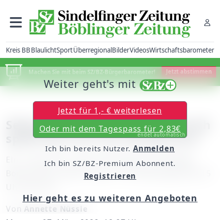
Kreis BB
Blaulicht
Sport
Überregional
Bilder
Videos
Wirtschaftsbarometer
Machen Sie mit beim SZ/BZ-Bürgerbarometer!
Jetzt abstimmen
Weiter geht's mit
Jetzt für 1,- € weiterlesen
Sebastian Pfeffer aus Schönaich
Oder mit dem Tagespass für 2,83€
spielt bei Pro7 um 20.000 Euro
endet automatisch
Ich bin bereits Nutzer.
Anmelden
Ein „Lucky Star“ dank Prominenter wie Wigald
Ich bin SZ/BZ-Premium Abonnent.
Boning oder Oliver Pocher / Am Dienstag ab 20.15
Registrieren
Uhr bei Pro7
Hier geht es zu weiteren Angeboten
Von
Annette Nüssle