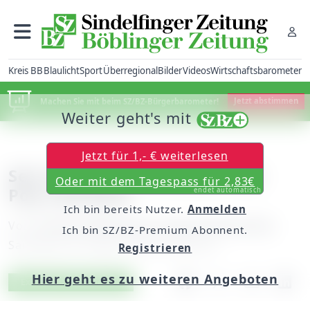
Kreis BB
Blaulicht
Sport
Überregional
Bilder
Videos
Wirtschaftsbarometer
Machen Sie mit beim SZ/BZ-Bürgerbarometer!
Jetzt abstimmen
Weiter geht's mit
Jetzt für 1,- € weiterlesen
Seit 25 Jahren im Dienst von
Oder mit dem Tagespass für 2,83€
Pop und Rock
endet automatisch
Ich bin bereits Nutzer.
Anmelden
Von
unserem Mitarbeiter Thomas Morawitzky
Ich bin SZ/BZ-Premium Abonnent.
Samstag, 30. August 2008, 00:00 Uhr
Registrieren
Hier geht es zu weiteren Angeboten
Artikel vorlesen
Exklusiv für Abonnenten