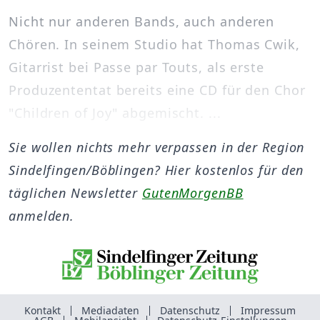
Nicht nur anderen Bands, auch anderen
Chören. In seinem Studio hat Thomas Cwik,
Gitarrist bei Passe par Touts, als erste
Produzententat bereits eine CD für den Chor
"Children of Joy" abgemischt. ...
Sie wollen nichts mehr verpassen in der Region
Sindelfingen/Böblingen? Hier kostenlos für den
täglichen Newsletter
GutenMorgenBB
anmelden.
Kontakt
Mediadaten
Datenschutz
Impressum