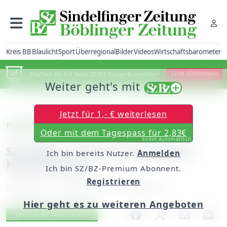
Kreis BB
Blaulicht
Sport
Überregional
Bilder
Videos
Wirtschaftsbarometer
Machen Sie mit beim SZ/BZ-Bürgerbarometer!
Jetzt abstimmen
Weiter geht's mit
Jetzt für 1,- € weiterlesen
Handball
Oder mit dem Tagespass für 2,83€
endet automatisch
SG H2Ku: 3 Tore zu wenig für
Ich bin bereits Nutzer.
Anmelden
Neckarsulm
Ich bin SZ/BZ-Premium Abonnent.
Registrieren
Montag, 17. Dezember 2018, 06:00 Uhr
Hier geht es zu weiteren Angeboten
Artikel vorlesen
Exklusiv für Abonnenten