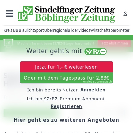
Kreis BB
Blaulicht
Sport
Überregional
Bilder
Videos
Wirtschaftsbarometer
Machen Sie mit beim SZ/BZ-Bürgerbarometer!
Jetzt abstimmen
Weiter geht's mit
Jetzt für 1,- € weiterlesen
Signierstunde mit Hans
Oder mit dem Tagespass für 2,83€
Herrmann
endet automatisch
Ich bin bereits Nutzer.
Anmelden
Freitag, 10. Dezember 2010, 00:00 Uhr
Ich bin SZ/BZ-Premium Abonnent.
Registrieren
Artikel vorlesen
Exklusiv für Abonnenten
Hier geht es zu weiteren Angeboten