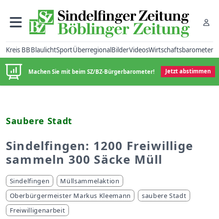
Kreis BB
Blaulicht
Sport
Überregional
Bilder
Videos
Wirtschaftsbarometer
Machen Sie mit beim SZ/BZ-Bürgerbarometer!
Jetzt abstimmen
Saubere Stadt
Sindelfingen: 1200 Freiwillige
sammeln 300 Säcke Müll
Sindelfingen
Müllsammelaktion
Oberbürgermeister Markus Kleemann
saubere Stadt
Freiwilligenarbeit