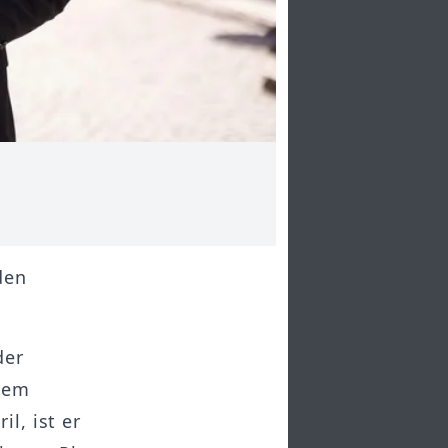
den
der
 dem
l, ist er