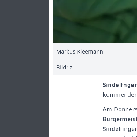
Markus Kleemann
Bild: z
Sindelfnge
kommenden d
Am Donnerst
Bürgermeist
Sindelfinger