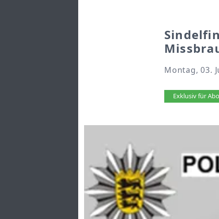
Sindelfi
Missbra
Montag, 03. J
Artikel 
Exklusiv für A