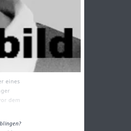
er eines
nger
 vor dem
öblingen?