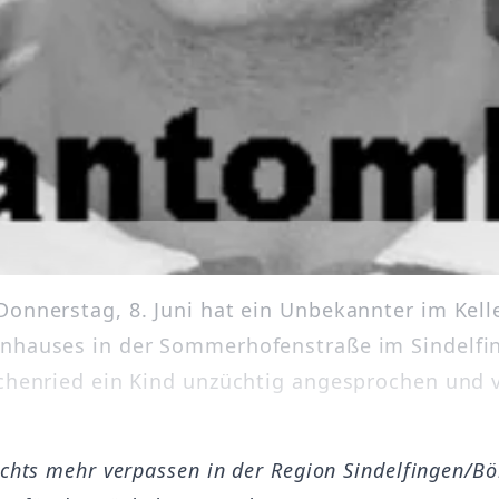
Donnerstag, 8. Juni hat ein Unbekannter im Kell
nhauses in der Sommerhofenstraße im Sindelfi
schenried ein Kind unzüchtig angesprochen und
ichts mehr verpassen in der Region Sindelfingen/B