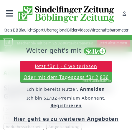
Kreis BB
Blaulicht
Sport
Überregional
Bilder
Videos
Wirtschaftsbarometer
Machen Sie mit beim SZ/BZ-Bürgerbarometer!
Jetzt abstimmen
Weiter geht's mit
Jetzt für 1,- € weiterlesen
Autofahrer sehen beides
Oder mit dem Tagespass für 2,83€
endet automatisch
Sindelfinger Ampel: Rot und
Ich bin bereits Nutzer.
Anmelden
Grün auf einmal
Ich bin SZ/BZ-Premium Abonnent.
Registrieren
Sindelfingen
Bachstraße
Floschenstadion
Fußgängertaster
Bedarfsampel
Baustellenampel
Hier geht es zu weiteren Angeboten
Verkehrssicherheit
Ampelschaltung